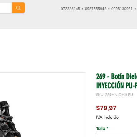
072386145 • 0987555942 • 0996130961 
Dieléctricos
Tácticos
Deportivos
Nosotros
Contacto
269 - Botín Die
INYECCIÓN PU-
SKU: 269HN-DHA PU
Precio
$79,97
IVA incluido
Talla
*