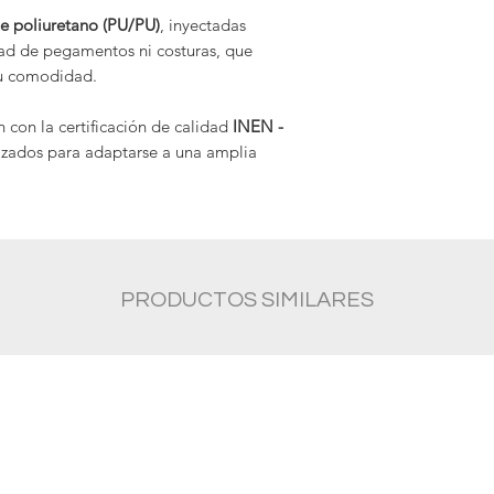
18.000 voltios
de poliuretano (PU/PU)
, inyectadas
dad de pegamentos ni costuras, que
Con
topes de seguri
su comodidad.
compresión 200 J
 con la certificación de calidad
INEN -
izados para adaptarse a una amplia
PRODUCTOS SIMILARES