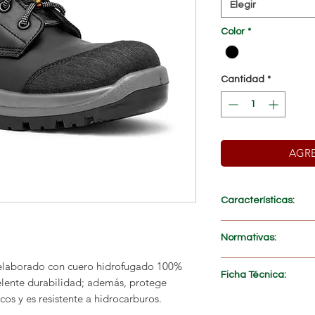
Elegir
Color
*
Cantidad
*
AGRE
Características:
PRECIO ESPECIAL AL
Normativas:
Fabricados con
cuer
Suelas en
Caucho-Po
elaborado con cuero hidrofugado 100%
NTE INEN-ISO 2034
Ficha Técnica:
Suelas
resistentes a
celente durabilidad; además, protege
NTE INEN-ISO 2034
Suelas
resistentes 
cos y es resistente a hidrocarburos.
ASTM F2413-17
Descargar
>>
Suelas con
resistenc