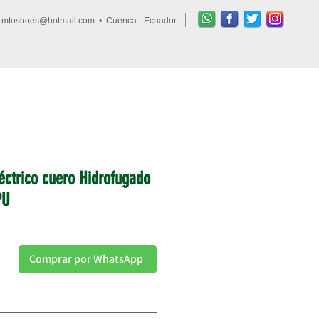
•
mtoshoes@hotmail.com
• Cuenca - Ecuador
Ingresar
FAQs
léctrico cuero Hidrofugado
PU
Comprar por WhatsApp