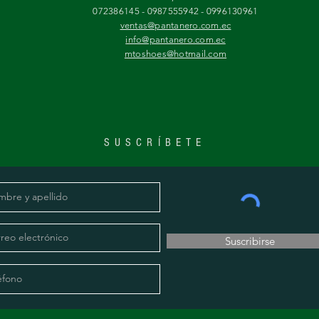
072386145 - 0987555942 - 0996130961
ventas@pantanero.com.ec
info@pantanero.com.ec
mtoshoes@hotmail.com
SUSCRÍBETE
Suscribirse