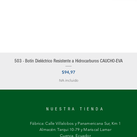
Vista rápida
503 - Botín Dieléctrico Resistente a Hidrocarburos CAUCHO-EVA
Precio
$94,97
IVA incluido
NUESTRA TIENDA
Fábrica: Calle Villalobos y Panamericana Sur, Km 1
Almacén: Tarqui 10-79 y Mariscal Lamar
Cuenca, Ecuador