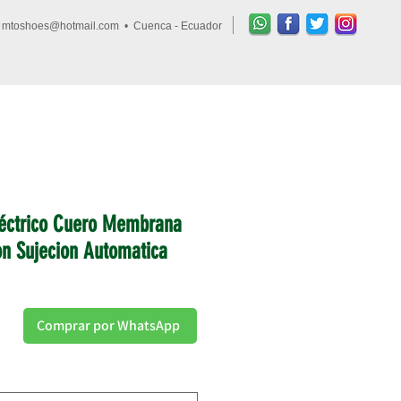
•
mtoshoes@hotmail.com
• Cuenca - Ecuador
Ingresar
FAQs
léctrico Cuero Membrana
n Sujecion Automatica
Comprar por WhatsApp