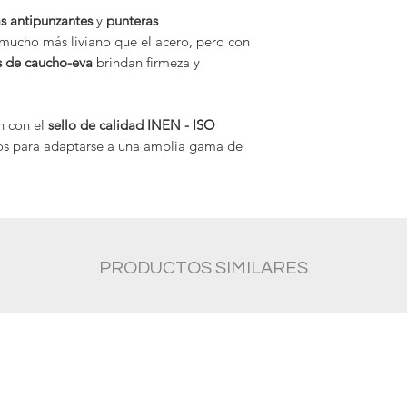
18.000 voltios
as antipunzantes
y
punteras
 mucho más liviano que el acero, pero con
Con
topes de seguri
s de caucho-eva
brindan firmeza y
compresión 200 J
n con el
sello de calidad INEN - ISO
os para adaptarse a una amplia gama de
PRODUCTOS SIMILARES