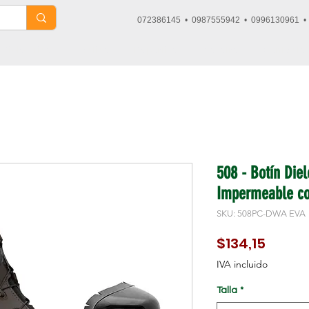
072386145 • 0987555942 • 0996130961 
Dieléctricos
Tácticos
Deportivos
Nosotros
Contacto
508 - Botín Die
Impermeable co
SKU: 508PC-DWA EVA
Precio
$134,15
IVA incluido
Talla
*