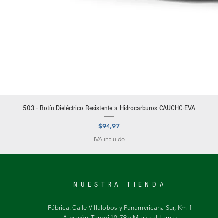
Vista rápida
503 - Botín Dieléctrico Resistente a Hidrocarburos CAUCHO-EVA
Precio
$94,97
IVA incluido
NUESTRA TIENDA
Fábrica: Calle Villalobos y Panamericana Sur, Km 1
Almacén: Tarqui 10-79 y Mariscal Lamar