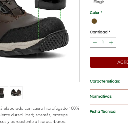
Elegir
Color
*
Cantidad
*
AGRE
Características:
PRECIO ESPECIAL AL
Normativas:
Fabricados con
cuer
Suelas en
Caucho-Po
á elaborado con cuero hidrofugado 100%
NTE INEN-ISO 2034
Ficha Técnica:
Suelas
resistentes a
celente durabilidad; además, protege
NTE INEN-ISO 2034
Suelas
resistentes 
cos y es resistente a hidrocarburos.
ASTM F2413-17
Descargar
>>
Suelas con
resistenc