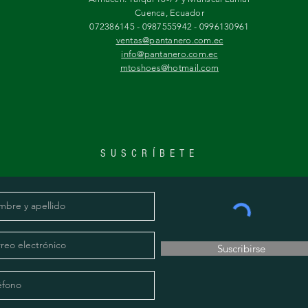
Cuenca, Ecuador
072386145 - 0987555942 - 0996130961
ventas@pantanero.com.ec
info@pantanero.com.ec
mtoshoes@hotmail.com
SUSCRÍBETE
Suscribirse