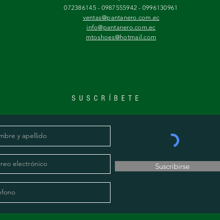
072386145 - 0987555942 - 0996130961
ventas@pantanero.com.ec
info@pantanero.com.ec
mtoshoes@hotmail.com
SUSCRÍBETE
Suscribirse