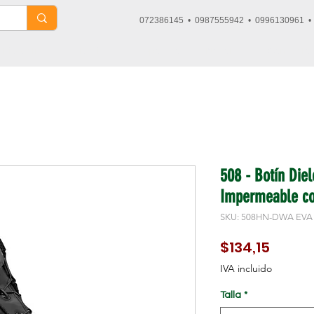
072386145 • 0987555942 • 0996130961 
Dieléctricos
Tácticos
Deportivos
Nosotros
Contacto
508 - Botín Die
Impermeable co
SKU: 508HN-DWA EVA
Precio
$134,15
IVA incluido
Talla
*