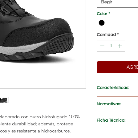
Elegir
Color
*
Cantidad
*
AGRE
Características:
PRECIO ESPECIAL AL
Normativas:
Fabricados con
cuer
Suelas en
Caucho-Po
elaborado con cuero hidrofugado 100%
NTE INEN-ISO 2034
Ficha Técnica:
Suelas
resistentes a
celente durabilidad; además, protege
NTE INEN-ISO 2034
Suelas
resistentes 
cos y es resistente a hidrocarburos.
ASTM F2413-17
Descargar
>>
Suelas con
resistenc