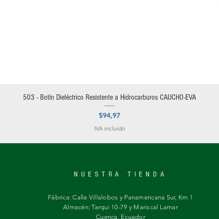
Vista rápida
503 - Botín Dieléctrico Resistente a Hidrocarburos CAUCHO-EVA
Precio
$94,97
IVA incluido
NUESTRA TIENDA
Fábrica: Calle Villalobos y Panamericana Sur, Km 1
Almacén: Tarqui 10-79 y Mariscal Lamar
Cuenca, Ecuador