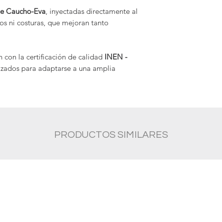
18.000 voltios
de Caucho-Eva
, inyectadas directamente al
s ni costuras, que mejoran tanto
Con
topes de seguri
compresión 200 J
 con la certificación de calidad
INEN -
izados para adaptarse a una amplia
PRODUCTOS SIMILARES