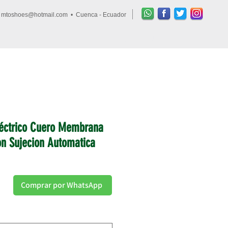
•
mtoshoes@hotmail.com
• Cuenca - Ecuador
Ingresar
FAQs
léctrico Cuero Membrana
n Sujecion Automatica
Comprar por WhatsApp