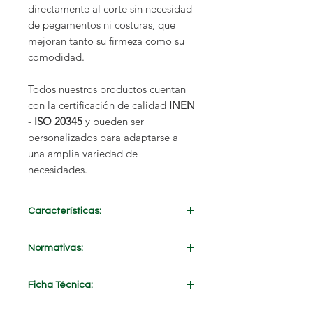
directamente al corte sin necesidad
de pegamentos ni costuras, que
mejoran tanto su firmeza como su
comodidad.
Todos nuestros productos cuentan
con la certificación de calidad
INEN
- ISO 20345
y pueden ser
personalizados para adaptarse a
una amplia variedad de
necesidades.
Características:
Cuero hidrofugado resistente al agua
Normativas:
Suela de poliuretano antideslizante y
resistente a hidrocarburos
NTE INEN-ISO 20345
Ficha Técnica:
Dieléctrico (18.000 voltios)
NTE INEN-ISO 20347
PRECIO ESPECIAL AL POR MAYOR
ASTM F2413-17