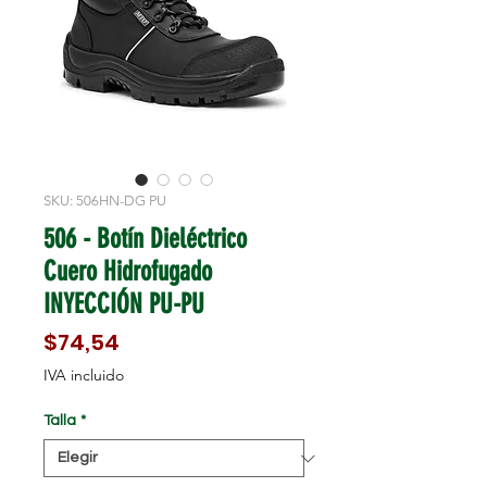
SKU: 506HN-DG PU
506 - Botín Dieléctrico
Cuero Hidrofugado
INYECCIÓN PU-PU
Precio
$74,54
IVA incluido
Talla
*