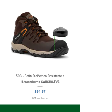
503 - Botín Dieléctrico Resistente a
Hidrocarburos CAUCHO-EVA
Precio
$94,97
IVA incluido