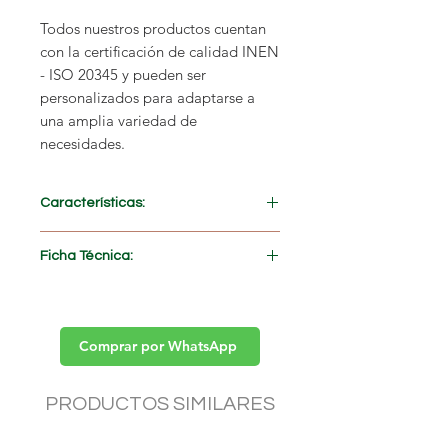
Todos nuestros productos cuentan
con la certificación de calidad
INEN
- ISO 20345
y pueden ser
personalizados para adaptarse a
una amplia variedad de
necesidades.
Características:
PRECIO ESPECIAL AL POR MAYOR
Ficha Técnica:
(solicite cotización)
Fabricados con
cuero natural
Descargar
>>
Suela
antideslizante
Uso recomendado:
Casual
Comprar por WhatsApp
PRODUCTOS SIMILARES