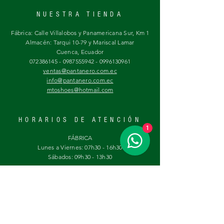
NUESTRA TIENDA
Fábrica: Calle Villalobos y Panamericana Sur, Km 1
Almacén: Tarqui 10-79 y Mariscal Lamar
Cuenca, Ecuador
072386145 - 0987555942 - 0996130961
ventas@pantanero.com.ec
info@pantanero.com.ec
mtoshoes@hotmail.com
HORARIOS DE ATENCIÓN
1
FÁBRICA
Lunes a Viernes: 07h30 - 16h30
Sábados:
09h30 - 13h30
ALMACÉN
Lunes a Viernes:
09h30 - 13h30 | 14h30 - 18h30
Sábados:
09h30 - 13h30