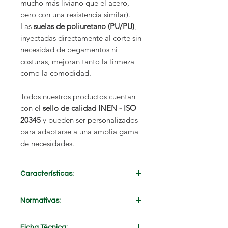
mucho más liviano que el acero,
pero con una resistencia similar).
Las
suelas de poliuretano (PU/PU)
,
inyectadas directamente al corte sin
necesidad de pegamentos ni
costuras, mejoran tanto la firmeza
como la comodidad.
Todos nuestros productos cuentan
con el
sello de calidad INEN - ISO
20345
y pueden ser personalizados
para adaptarse a una amplia gama
de necesidades.
Características:
PRECIO ESPECIAL AL POR MAYOR
Normativas:
(solicite cotización)
Fabricados con
cuero hidrofugado
NTE INEN-ISO 20345
Ficha Técnica: