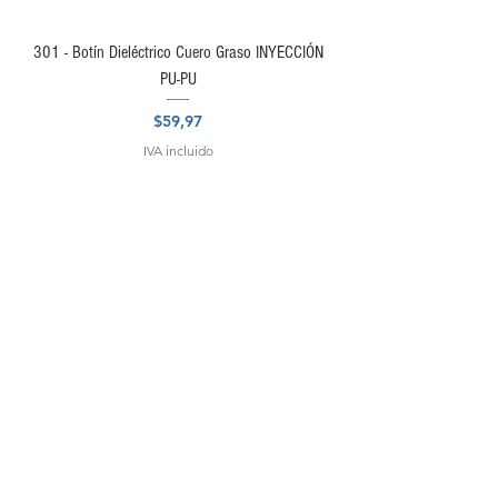
301 - Botín Dieléctrico Cuero Graso INYECCIÓN
PU-PU
Precio
$59,97
IVA incluido
NUESTRA TIENDA
Fábrica: Calle Villalobos y Panamericana Sur, Km 1
Almacén: Tarqui 10-79 y Mariscal Lamar
Cuenca, Ecuador
072386145 - 0987555942 - 0996130961
ventas@pantanero.com.ec
info@pantanero.com.ec
mtoshoes@hotmail.com
HORARIOS DE ATENCIÓN